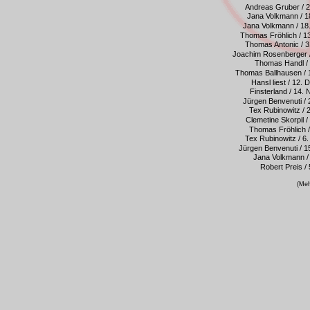
Andreas Gruber / 
Jana Volkmann / 1
Jana Volkmann / 1
Thomas Fröhlich / 
Thomas Antonic / 
Joachim Rosenberger 
Thomas Handl / 
Thomas Ballhausen /
Hansl liest / 12
Finsterland / 14
Jürgen Benvenuti /
Tex Rubinowitz / 
Clemetine Skorpil 
Thomas Fröhlich 
Tex Rubinowitz / 
Jürgen Benvenuti / 
Jana Volkmann / 
Robert Preis / 
(Me