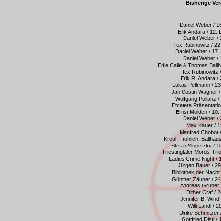
Bisherige Ve
Daniel Weber / 1
Erik Andara / 12
Daniel Weber / 
Tex Rubinowitz / 2
Daniel Weber / 17
Daniel Weber / 
Edie Calie & Thomas Ball
Tex Rubinowitz 
Erik R. Andara /
Lukas Pellmann / 2
Jan Costin Wagner /
Wolfgang Pollanz /
Etcetera Präsentati
Ernst Molden / 10
Daniel Weber / 
Max Kauer / 1
Manfred Chobot /
Krcal, Fröhlich, Ballha
Stefan Slupetzky / 
Triestingtaler Mords-Tr
Ladies Crime Night /
Jürgen Bauer / 2
Bibliothek der Nacht
Günther Zäuner / 2
Andreas Gruber 
Dither Craf / 
Jennifer B. Wind
Willi Landl / 
Ulrike Schmitzer 
Gottfried Distl 